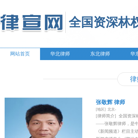
全国资深林
网站首页
华北律师
东北律师
华
律
张敬辉 律师
[地区] 北京-
[律师简介] 全国资
——张敬辉律师，是
《新闻频道》栏目主