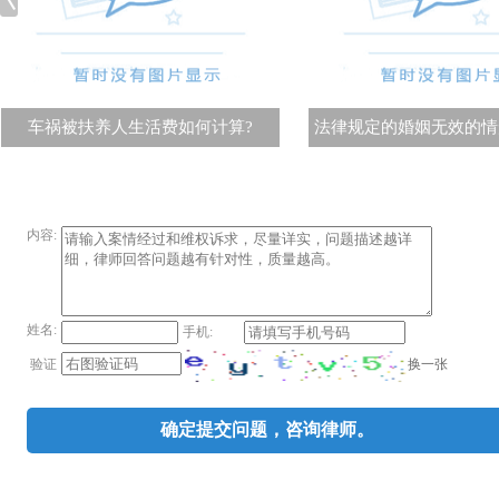
域：擅长于：婚姻家庭
纷，房屋拆迁纠纷，
纠纷，民间借贷纠纷
债务纠纷，知识产权纠
肖像侵权纠纷，投资
车祸被扶养人生活费如何计算?
法律规定的婚姻无效的情
件、法律顾问等等。
问、北京市建筑总公
法律顾问、中原油田
徐州市政府金山桥关委
内容:
法学专科文凭,同年取
年取得资深律师职称。六
年在北京首创律师事务所
姓名:
手机:
京市国舜律师事务所担任
换一张
验证
2日至8月2日被聘请
人。七、张敬辉律师