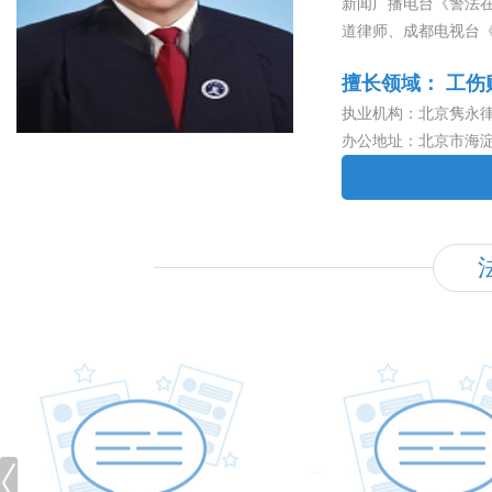
新闻广播电台《警法
道律师、成都电视台
《搜狐视频》主动报
擅长领域： 工伤
徽电视台《法治时空
报道律师、《京华时
执业机构：北京隽永
道律师、《环球时报
办公地址：北京市海淀
道律师、《今日徐州
师，中国人民大学法律硕
员、北京市久瑞律师
律师事务所主任律师
旨，秉承“受人之托
色的成绩，赢得了广
难、复杂的民商事、
事、刑事、行政抗诉
主动采访和报道，因
强、廉洁奉公、勤勉
不阿、法律知识渊博
抗拒各种权势！坚信