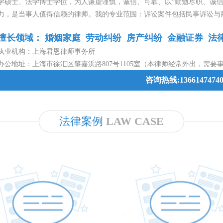
学硕士、法学博士学位，为人谦虚谨慎，诚信、可靠、以“勤勉尽职、诚信
力，是当事人值得信赖的律师。我的专业范围：诉讼案件包括民事诉讼与
侵权纠纷，工伤纠纷，劳动纠纷，交通事故纠纷，房屋租赁、买卖、拆迁
擅长领域： 婚姻家庭 劳动纠纷 房产纠纷 金融证券 
劳动仲裁、经济仲裁；非诉讼案件包括：常年法律顾问，公司投资与并购
国新三板律师法律业务、私募股权投资基金律师法律业务为自己的专业主
执业机构：上海君恩律师事务所
办公地址：上海市徐汇区肇嘉浜路807号1105室（本律师经常外出，需要
咨询热线:1366147474
法律案例
LAW CASE