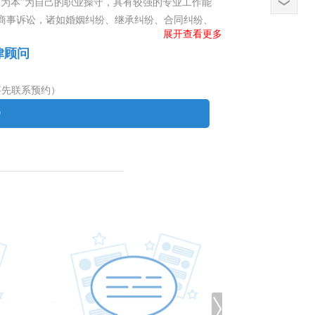
为本”为自己的职业操守，具有较强的专业工作能
商事诉讼，诸如婚姻纠纷、继承纠纷、合同纠纷、
展开查看更多
纠纷，知识产权纠纷，劳动诉讼；仲裁案件包括：
法律顾问
，合同审查，股权激励，劳动人事等。并且，以全
攻方向。
事先联系预约）
0