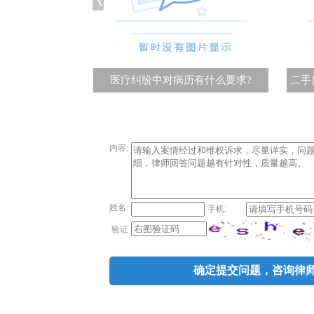
逸的概念
医疗纠纷中对病历有什么要求?
二手
内容:
姓名:
手机:
验证