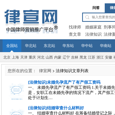
问答
律
找律师
婚姻家庭
刑事
查文章
法律知识
法律
全国站
华北站
东北站
华东站
华中站
华南站
北京
上海
天津
重庆
河北
山西
内蒙
辽宁
吉林
黑龙
江苏
浙江
安徽
古
江
您所在的位置：
律宣网
> 法律知识文章列表
[法律知识]未婚先孕流产了有产假工资吗
一、 未婚先孕流产了有产假工资吗 1.关于未
是，女职工在未婚先孕的情况下流产，其产假工资
处于计划生…
[法律知识]结婚审查什么材料好
一、 结婚审查什么材料好 在筹备结婚登记之