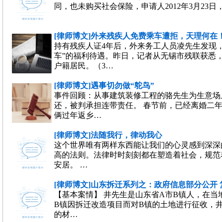
同，也未购买社会保险，申请人2012年3月23
[律师博文]外来残疾人免费乘车遭拒，天理何在！ .
持有残疾人证4年后，外来务工人员凌先生发现
车”的福利待遇。昨日，记者从无锡市残联获悉
户籍居民。（3…
[律师博文]遇事切勿做“鸵鸟”
事件回顾：从事建筑装修工程的骆先生为生意场
还，被判承担连带责任。 春节前，已经离婚二
俩过年返乡…
[律师博文]法随我行，律动我心
这个世界唯有两样东西能让我们的心灵感到深深
高的法则。法律时时刻刻都在塑造着社会，规范
安居。 …
[律师博文]山东拆迁系列之：政府信息部分公开 复议
【基本案情】 井先生是山东省A市B镇人，在当
B镇因拆迁改造项目而对B镇的土地进行征收，
的材…