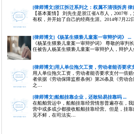
[律师博文]浙江拆迁系列之：权属不清强拆房 律师突
【基本案情】 刘先生是浙江省A市人，2007
有权，并开始了自己的经商生涯。2014年7月2
[律师博文]《杨某生猥亵儿童案一审辩护词》 ...
《杨某生猥亵儿童案一审辩护词》 尊敬的审判
任被告人杨某生猥亵儿童案一审辩护人，辩护人
[律师博文]用人单位拖欠工资，劳动者能否要求支付
用人单位拖欠工资，劳动者能否要求支付一倍赔偿
者依据《劳动保障监察条例》第26条及《劳动合
之…
[律师博文]船舶挂靠企业，还敢轻易挂靠吗 ...
在船舶营运中，船舶挂靠经营情形普遍存在，我
营中或多或少都接收船舶挂靠经营。但是，挂靠
见不鲜，在司法实…