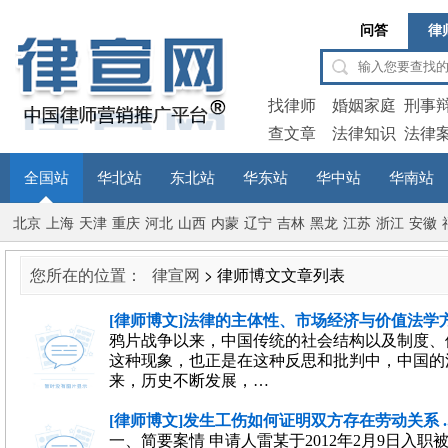
问答
律
找律师
婚姻家庭
刑事
查文章
法律知识
法律
全国站
华北站
东北站
华东站
华中站
华南站
北京
上海
天津
重庆
河北
山西
内蒙
辽宁
吉林
黑龙
江苏
浙江
安徽
古
江
您所在的位置：
律宣网
> 律师博文文章列表
[律师博文]法律的主体性、市场经济与价值法学方法 
鸦片战争以来，中国传统的社会结构以及制度、
这种现象，也正是在这种反思和批判中，中国的
来，历史不断发展，…
[律师博文]发生工伤如何证明双方存在劳动关系 ..
一、简要案情 申请人雷某于2012年2月9日入