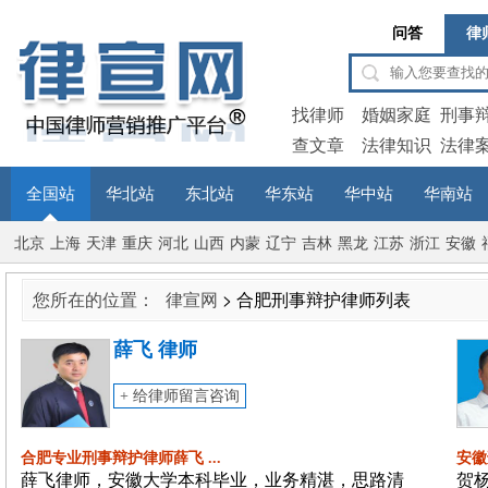
问答
律
找律师
婚姻家庭
刑事
查文章
法律知识
法律
全国站
华北站
东北站
华东站
华中站
华南站
北京
上海
天津
重庆
河北
山西
内蒙
辽宁
吉林
黑龙
江苏
浙江
安徽
古
江
您所在的位置：
律宣网
> 合肥刑事辩护律师列表
薛飞 律师
+ 给律师留言咨询
合肥专业刑事辩护律师薛飞 ...
安徽
薛飞律师，安徽大学本科毕业，业务精湛，思路清
贺