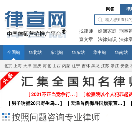
问答
律
找律师
婚姻家庭
刑事
查文章
法律知识
法律
全国站
华北站
东北站
华东站
华中站
华南站
北京
上海
天津
重庆
河北
山西
内蒙
辽宁
吉林
黑龙
江苏
浙江
安徽
古
江
[ 2021不正当竞争行… ]
[ 检察院以个人犯罪起诉
[ 男子诱捕20只野生鸟… ]
[ 天津首例侮辱国旗案宣… ]
按照问题咨询专业律师