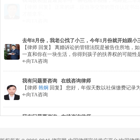
我驾驶轻型普通货车与一辆电瓶车相撞，马路是三车道中
【律师
回复】 正常的讲，应当等交警的责任认定书
才能拿车。
向TA咨询
去年8月份，我老公找了小三，今年1月份就开始跟小三同
【律师
回复】 离婚诉讼的管辖法院是被告住所地，
一直和你在一块生活，你得到孩子的扶养权的可能性
向TA咨询
我有问题要咨询
在线咨询律师
【律师
韩炯
回复】 您好，年假天数以社保缴费记录
向TA咨询
我有问题要咨询
在线咨询律师
【律师
韩炯
回复】 您好，如果夫妻二人对没有特殊
以借助相关证据材料佐证自己的主张。
向TA咨询