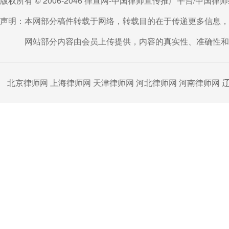
版权所有 © 2006-2046 律宣网-中国律师宣传推广平台/中国
声明：本网部分稿件转载于网络，转载目的在于传递更多信息，
在厦门杏林想了解保险退保维权
在线咨询律师
【律师
韩炯
回复】 您好，请问您具体想了解解除哪
网站部分内容由会员上传提供，内容的真实性、准确性和合
向TA咨询
北京律师网
上海律师网
天津律师网
河北律师网
河南律师网
我要咨询离婚财产分割问题
在线咨询律师
【律师
韩炯
回复】 您好，双方离婚时可以对婚内夫
况，以便我给您具有针对性的答复。
向TA咨询
拖欠工资问题
在线咨询律师
【律师
胡琦
回复】 你好，请注意收集证据：你与公
向TA咨询
我是2004年医疗纠纷，医疗事故三级戊等，四级伤
【律师
胡琦
回复】 2004年发生的纠纷，至今已经