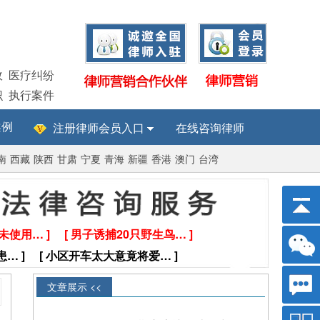
故
医疗纠纷
识
执行案件
案例
注册律师会员入口
在线咨询律师
南
西藏
陕西
甘肃
宁夏
青海
新疆
香港
澳门
台湾
未使用… ]
[ 男子诱捕20只野生鸟… ]
… ]
[ 小区开车太大意竟将爱… ]
文章展示 <<