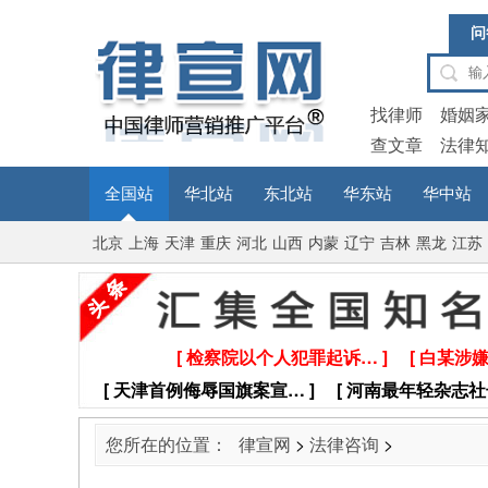
问
找律师
婚姻
查文章
法律
全国站
华北站
东北站
华东站
华中站
北京
上海
天津
重庆
河北
山西
内蒙
辽宁
吉林
黑龙
江苏
古
江
[ 检察院以个人犯罪起诉… ]
[ 白某涉
[ 天津首例侮辱国旗案宣… ]
[ 河南最年轻杂志社
您所在的位置：
律宣网
>
法律咨询
>