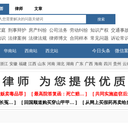
答
律师
文章
搜索
家庭
刑事辩护
房产纠纷
公司法务
劳动纠纷
知识产权
交通事
知识
法律案例
法律法规
律师博文
合同样本
常见问题
诉讼常
今日头条
微信
华南站
西南站
西北站
浙江
安徽
福建
江西
山东
河南
湖北
湖南
广东
广西
海南
四川
贵州
云
嫌贩卖毒品罪 ]
[ 最高院答复函：死亡赔… ]
[ 共同实施盗窃后
长冤… ]
[ 回国顺道购买穿山甲甲… ]
[ 从网上买假药再卖给患