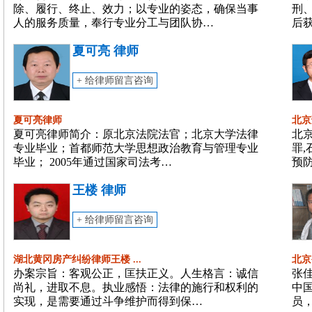
除、履行、终止、效力；以专业的姿态，确保当事
刑
人的服务质量，奉行专业分工与团队协…
后
夏可亮 律师
+ 给律师留言咨询
夏可亮律师
北京
夏可亮律师简介：原北京法院法官；北京大学法律
北
专业毕业；首都师范大学思想政治教育与管理专业
罪,
毕业； 2005年通过国家司法考…
预
王楼 律师
+ 给律师留言咨询
湖北黄冈房产纠纷律师王楼 ...
北京
办案宗旨：客观公正，匡扶正义。人生格言：诚信
张
尚礼，进取不息。执业感悟：法律的施行和权利的
中
实现，是需要通过斗争维护而得到保…
员