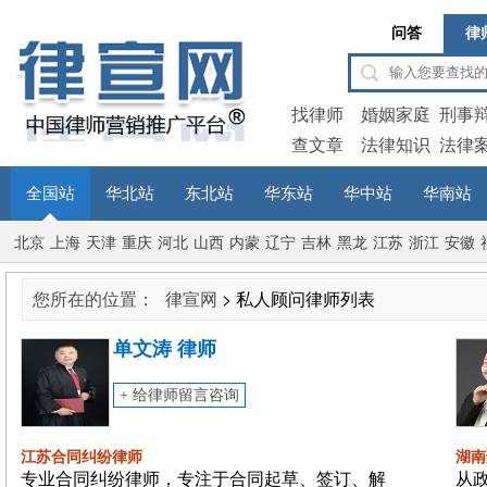
问答
律
找律师
婚姻家庭
刑事
查文章
法律知识
法律
全国站
华北站
东北站
华东站
华中站
华南站
北京
上海
天津
重庆
河北
山西
内蒙
辽宁
吉林
黑龙
江苏
浙江
安徽
古
江
您所在的位置：
律宣网
> 私人顾问律师列表
单文涛 律师
+ 给律师留言咨询
江苏合同纠纷律师
湖南
专业合同纠纷律师，专注于合同起草、签订、解
从