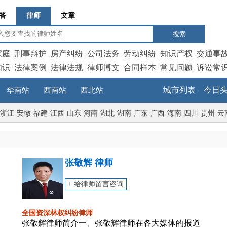
答
律师
文章
搜索
家庭
刑事辩护
房产纠纷
公司法务
劳动纠纷
知识产权
交通事
知识
法律案例
法律法规
律师博文
合同样本
常见问题
诉讼常
城市列表
今日
华南站
西南站
西北站
浙江
安徽
福建
江西
山东
河南
湖北
湖南
广东
广西
海南
四川
贵州
云
张敬辉 律师
+ 给律师留言咨询
全国资深林权纠纷律师
张敬辉律师简介一、张敬辉律师在各大媒体的报道