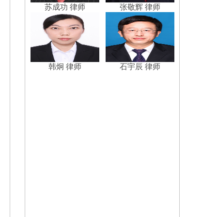
苏成功 律师
张敬辉 律师
韩炯 律师
石宇辰 律师