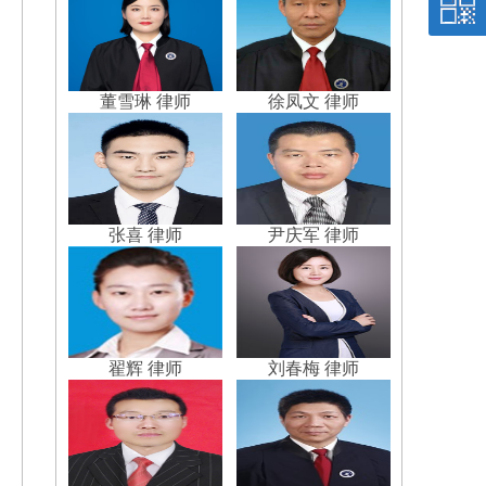
董雪琳 律师
徐凤文 律师
张喜 律师
尹庆军 律师
翟辉 律师
刘春梅 律师