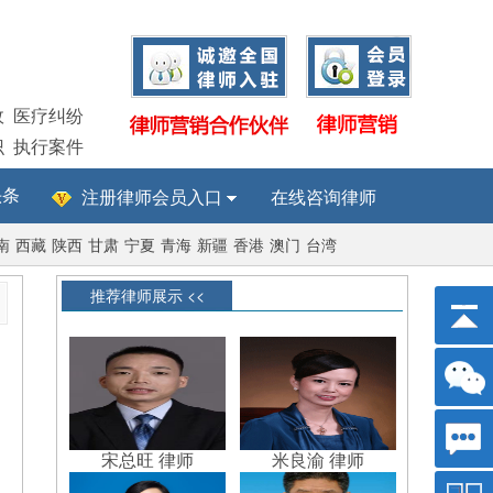
故
医疗纠纷
识
执行案件
头条
注册律师会员入口
在线咨询律师
南
西藏
陕西
甘肃
宁夏
青海
新疆
香港
澳门
台湾
推荐律师展示 <<
宋总旺 律师
米良渝 律师