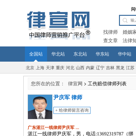
问
找律师
婚姻
查文章
法律
全国站
华北站
东北站
华东站
华中站
北京
上海
天津
重庆
河北
山西
内蒙
辽宁
吉林
黑龙
江苏
古
江
您所在的位置：
律宣网
> 工伤赔偿律师列表
尹庆军 律师
+ 给律师留言咨询
广东湛江一线律师尹庆军 ...
湛江一线律师尹庆军，男，电话:13692319787（绑