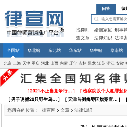
问答
律
找律师
婚姻家庭
刑事
查文章
法律知识
法律
全国站
华北站
东北站
华东站
华中站
华南站
北京
上海
天津
重庆
河北
山西
内蒙
辽宁
吉林
黑龙
江苏
浙江
安徽
古
江
[ 2021不正当竞争行… ]
[ 检察院以个人犯罪起诉
[ 男子诱捕20只野生鸟… ]
[ 天津首例侮辱国旗案宣… ]
您所在的位置：
律宣网
>
文章
>
法律知识